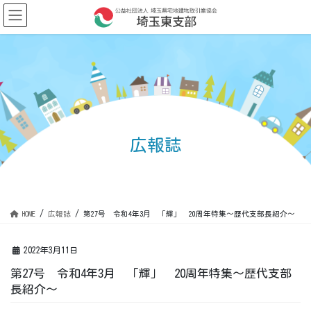
コ
ナ
ン
ビ
テ
ゲ
ン
ー
ツ
シ
に
ョ
移
ン
動
に
移
動
広報誌
HOME
広報誌
第27号 令和4年3月 「輝」 20周年特集～歴代支部長紹介～
2022年3月11日
第27号 令和4年3月 「輝」 20周年特集～歴代支部
長紹介～