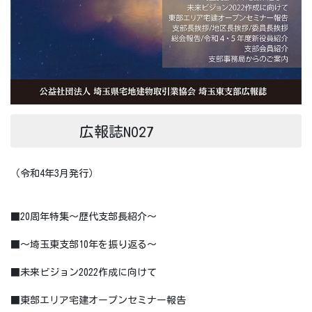
広報誌NO27
（令和4年3月発行）
■20周年特集～歴代支部長紹介～
■～埼玉東支部10年を振り返る～
■未来ビジョン2022作成に向けて
■東部エリア宅建オープンセミナー報告