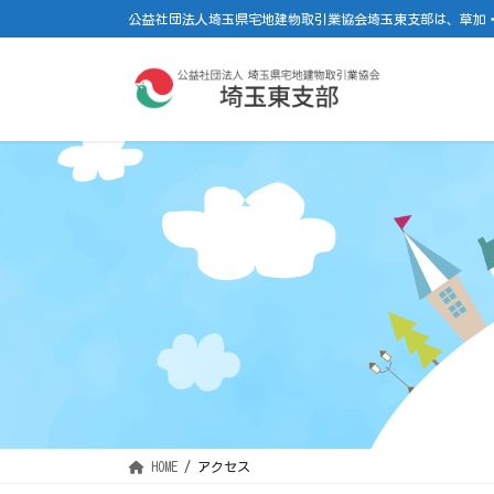
コ
ナ
公益社団法人埼玉県宅地建物取引業協会埼玉東支部は、草加
ン
ビ
テ
ゲ
ン
ー
ツ
シ
に
ョ
移
ン
動
に
移
動
HOME
アクセス