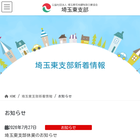
コ
ナ
ン
ビ
テ
ゲ
ン
ー
ツ
シ
に
ョ
移
ン
動
に
移
動
埼玉東支部新着情報
HOME
埼玉東支部新着情報
お知らせ
お知らせ
2026年7月27日
お知らせ
埼玉東支部休業のお知らせ