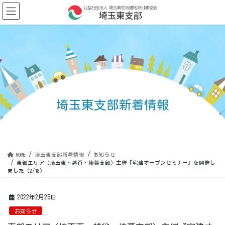
コ
ナ
ン
ビ
テ
ゲ
ン
ー
ツ
シ
に
ョ
移
ン
動
に
移
動
埼玉東支部新着情報
HOME
埼玉東支部新着情報
お知らせ
東部エリア（埼玉東・越谷・埼葛支部）主催『宅建オープンセミナー』を開催し
ました（2/18）
2022年2月25日
お知らせ