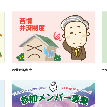
苦情弁済制度
空