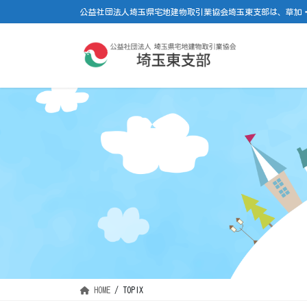
コ
ナ
公益社団法人埼玉県宅地建物取引業協会埼玉東支部は、草加
ン
ビ
テ
ゲ
ン
ー
ツ
シ
に
ョ
移
ン
動
に
移
動
HOME
TOPIX