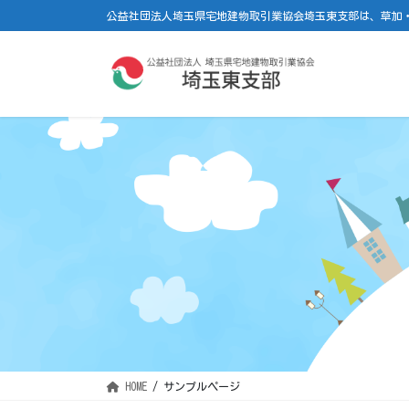
コ
ナ
公益社団法人埼玉県宅地建物取引業協会埼玉東支部は、草加
ン
ビ
テ
ゲ
ン
ー
ツ
シ
に
ョ
移
ン
動
に
移
動
HOME
サンプルページ