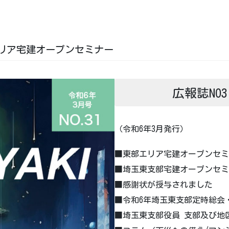
エリア宅建オープンセミナー
広報誌NO3
（令和6年3月発行）
■東部エリア宅建オープンセミ
■埼玉東支部宅建オープンセミ
■感謝状が授与されました
■令和6年埼玉東支部定時総会
■埼玉東支部役員 支部及び地