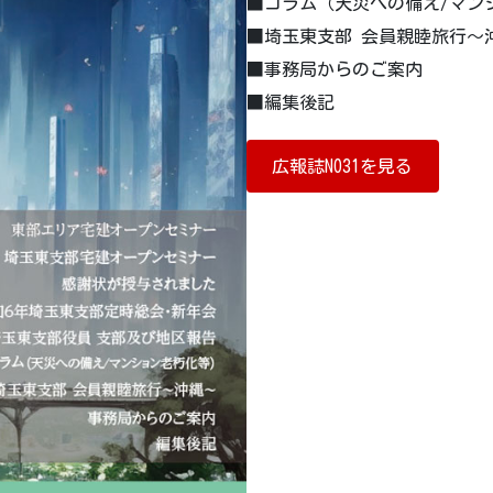
■コラム（天災への備え/マン
■埼玉東支部 会員親睦旅行～
■事務局からのご案内
■編集後記
広報誌NO31を見る