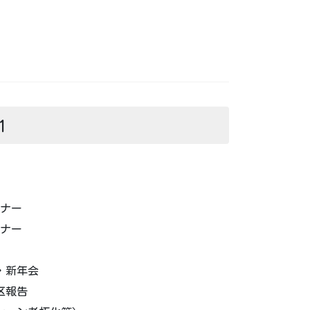
1
ナー
ナー
・新年会
区報告