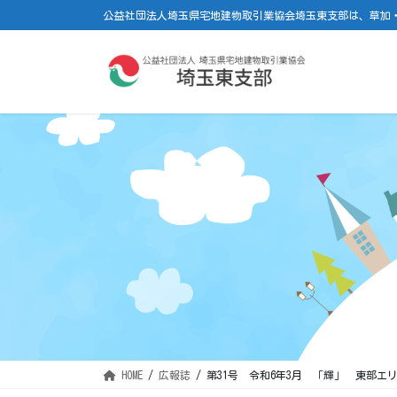
コ
ナ
公益社団法人埼玉県宅地建物取引業協会埼玉東支部は、草加
ン
ビ
テ
ゲ
ン
ー
ツ
シ
に
ョ
移
ン
動
に
移
動
HOME
広報誌
第31号 令和6年3月 「輝」 東部エ