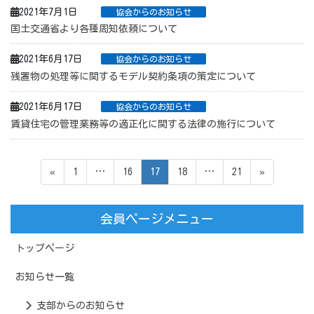
2021年7月1日
協会からのお知らせ
国土交通省より各種周知依頼について
2021年6月17日
協会からのお知らせ
残置物の処理等に関するモデル契約条項の策定について
2021年6月17日
協会からのお知らせ
賃貸住宅の管理業務等の適正化に関する法律の施行について
投
ペ
ペ
ペ
ペ
ペ
«
1
…
16
17
18
…
21
»
稿
ー
ー
ー
ー
ー
の
ジ
ジ
ジ
ジ
ジ
会員ページメニュー
ペ
ー
トップページ
ジ
送
お知らせ一覧
り
支部からのお知らせ