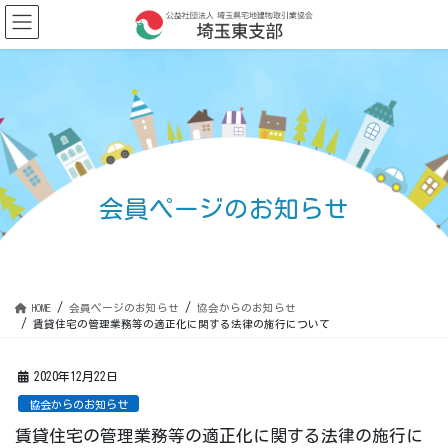
コ
ナ
ン
ビ
テ
ゲ
ン
ー
ツ
シ
に
ョ
移
ン
動
に
移
動
会員ページのお知らせ
HOME
会員ページのお知らせ
協会からのお知らせ
賃貸住宅の管理業務等の適正化に関する法律の施行について
2020年12月22日
協会からのお知らせ
賃貸住宅の管理業務等の適正化に関する法律の施行に