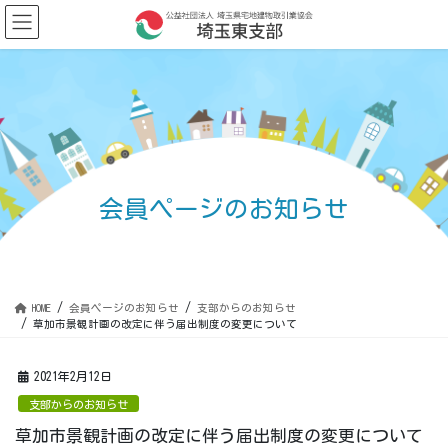
コ
ナ
ン
ビ
テ
ゲ
ン
ー
ツ
シ
に
ョ
移
ン
動
に
移
動
会員ページのお知らせ
HOME
会員ページのお知らせ
支部からのお知らせ
草加市景観計画の改定に伴う届出制度の変更について
2021年2月12日
支部からのお知らせ
草加市景観計画の改定に伴う届出制度の変更について