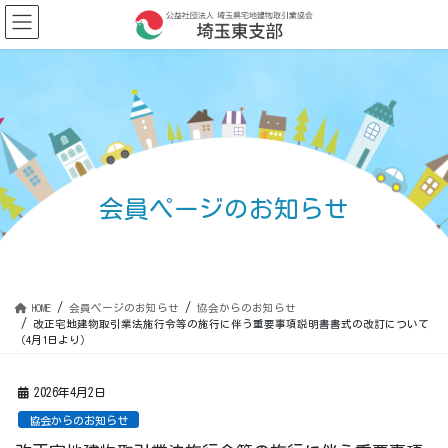
コ
ナ
ン
ビ
テ
ゲ
ン
ー
ツ
シ
に
ョ
移
ン
動
に
移
動
会員ページのお知らせ
HOME
会員ページのお知らせ
協会からのお知らせ
改正宅地建物取引業法施行令等の施行に伴う重要事項説明書書式の改訂について
（4月1日より）
2026年4月2日
協会からのお知らせ