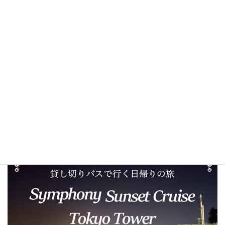
さて、本年度情報・政策・業務支援委員会では、下記の内容にて
親睦旅行を開催することに決定いたしました。
今回の親睦旅行は、「貸し切りバスで行く日帰りの旅」～
Symphony Sunset Cruise& Tokyo Tower～です。
各地区をゆっくり午後から出発。
東京タワーメインデッキからの眺望と、東京湾の幻想的なサンセ
ットクルーズを船上からお楽しみいただくツアーとなります。
ご多用とは存じますが、皆様お誘い合わせの上、ご参加下さいま
すようお願い申し上げます。