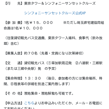
【行 先】東京タワー＆シンフォニーサンセットクルーズ
シンフォニーサンセットクルーズ公式HP
【参 加 費】1名￥１５，０００ ※ただし埼玉県宅建協同組
合員は1名￥１０，０００
（往復貸切観光バス交通費、東京タワー入場料、食事代（飲み放
題）含む）
【募集人数】約７０名（先着・定員になり次第締切）
【交 通】貸切観光バス（①草加駅周辺発 ②八潮駅・三郷駅
（または三郷中央駅）発 の予定）
【集合時間】１３：３０ （後日、参加者の方には集合場所、時
間、日程表等の詳細を別途ご案内致します）
【そ の 他】現地集合・現地解散も可能です。
【申込方法】
こちら
よりお申込みいただくか、メール・お電話に
てお知らせください。