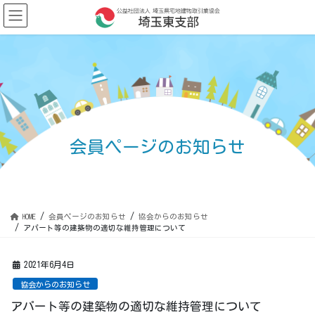
コ
ナ
ン
ビ
テ
ゲ
ン
ー
ツ
シ
に
ョ
移
ン
動
に
移
動
会員ページのお知らせ
HOME
会員ページのお知らせ
協会からのお知らせ
アパート等の建築物の適切な維持管理について
2021年6月4日
協会からのお知らせ
アパート等の建築物の適切な維持管理について