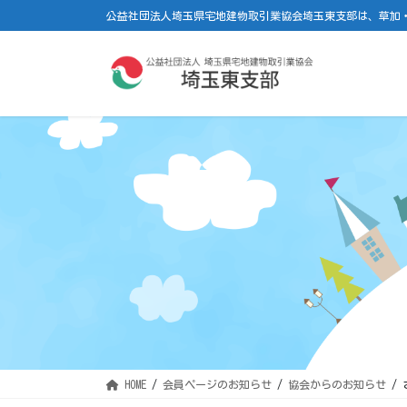
コ
ナ
公益社団法人埼玉県宅地建物取引業協会埼玉東支部は、草加
ン
ビ
テ
ゲ
ン
ー
ツ
シ
に
ョ
移
ン
動
に
移
動
HOME
会員ページのお知らせ
協会からのお知らせ