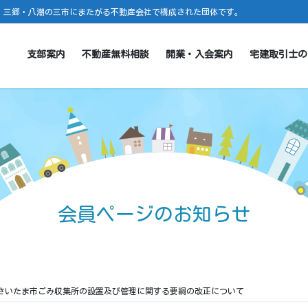
・三郷・八潮の三市にまたがる不動産会社で構成された団体です。
支部案内
不動産無料相談
開業・入会案内
宅建取引士の
会員ページのお知らせ
さいたま市ごみ収集所の設置及び管理に関する要綱の改正について