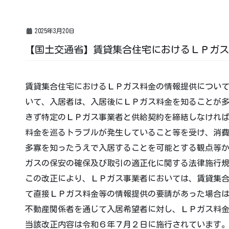
2025年3月20日
【国土交通省】賃貸集合住宅におけるＬＰガス
賃貸集合住宅におけるＬＰガス料金の情報提供につい
いて、入居者は、入居後にＬＰガス料金を知ることが
きず特定のＬＰガス事業者と供給契約を締結しなけれ
料金を巡るトラブルが発生していること等を受け、消
多寡を知ったうえで入居することを可能とする観点等
ガスの保安の確保及び取引の適正化に関する法律施行
この改正により、ＬＰガス事業者においては、賃貸集
て直接ＬＰガス料金等の情報提供の要請があった場合
不動産関係者を通じて入居希望者に対し、ＬＰガス料
当該改正内容は令和６年７月２日に施行されています