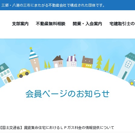
・三郷・八潮の三市にまたがる不動産会社で構成された団体です。
支部案内
不動産無料相談
開業・入会案内
宅建取引士の
会員ページのお知らせ
【国土交通省】賃貸集合住宅におけるＬＰガス料金の情報提供について