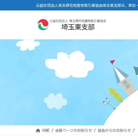
コ
ナ
公益社団法人埼玉県宅地建物取引業協会埼玉東支部は、草加
ン
ビ
テ
ゲ
ン
ー
ツ
シ
に
ョ
移
ン
動
に
移
動
HOME
会員ページのお知らせ
協会からのお知らせ