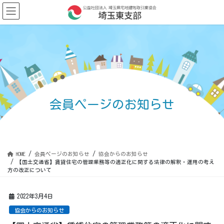
コ
ナ
ン
ビ
テ
ゲ
ン
ー
ツ
シ
に
ョ
移
ン
動
に
移
動
会員ページのお知らせ
HOME
会員ページのお知らせ
協会からのお知らせ
【国土交通省】賃貸住宅の管理業務等の適正化に関する法律の解釈・運用の考え
方の改正について
2022年3月4日
協会からのお知らせ