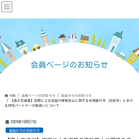
コ
ナ
ン
ビ
テ
ゲ
ン
ー
ツ
シ
に
ョ
移
ン
動
に
移
動
会員ページのお知らせ
HOME
会員ページのお知らせ
協会からのお知らせ
【国土交通省】犯罪による収益の移転防止に関する法律施行令（犯収令）におけ
る同性パートナーの取扱いについて
2025年10月27日
協会からのお知らせ