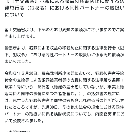
【国土交通省】犯罪による収益の移転防止に関する法
律施行令（犯収令）における同性パートナーの取扱い
について
国土交通省より、下記のとおり周知の依頼がございますのでご案
内申し上げます。
警察庁より、犯罪による収益の移転防止に関する法律施行令（以
下、犯収令）における同性パートナーの取扱いに係る周知依頼が
まいりました。
令和６年３月26日、最高裁判所小法廷において、犯罪被害者等給
付金の支給等による犯罪被害者等の支援に関する法律第５条第１
項第１号にいう「配偶者（婚姻の届出をしていないが、事実上婚
姻関係と同様の事情にあつた者を含む。）」の括弧書の規定に
は、死亡した犯罪被害者と同性の者も含まれ得る旨の判断が示さ
れたところですが、先月30日、その他の法令の規定における同性
パートナーの取扱いに係る検討状況についても、内閣官房HPにお
いて公表されました。