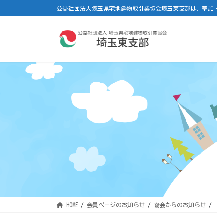
コ
ナ
公益社団法人埼玉県宅地建物取引業協会埼玉東支部は、草加
ン
ビ
テ
ゲ
ン
ー
ツ
シ
に
ョ
移
ン
動
に
移
動
HOME
会員ページのお知らせ
協会からのお知らせ