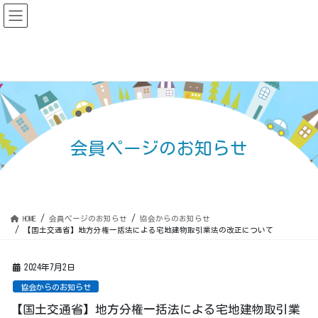
コ
ナ
ン
ビ
テ
ゲ
ン
ー
ツ
シ
に
ョ
移
ン
動
に
移
動
会員ページのお知らせ
HOME
会員ページのお知らせ
協会からのお知らせ
【国土交通省】地方分権一括法による宅地建物取引業法の改正について
2024年7月2日
協会からのお知らせ
【国土交通省】地方分権一括法による宅地建物取引業