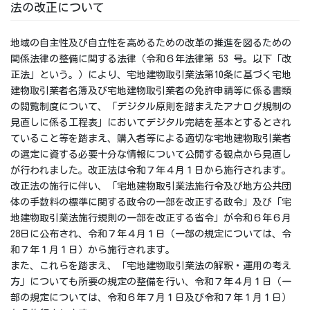
法の改正について
地域の自主性及び自立性を高めるための改革の推進を図るための
関係法律の整備に関する法律（令和６年法律第 53 号。以下「改
正法」という。）により、宅地建物取引業法第10条に基づく宅地
建物取引業者名簿及び宅地建物取引業者の免許申請等に係る書類
の閲覧制度について、「デジタル原則を踏まえたアナログ規制の
見直しに係る工程表」においてデジタル完結を基本とするとされ
ていること等を踏まえ、購入者等による適切な宅地建物取引業者
の選定に資する必要十分な情報について公開する観点から見直し
が行われました。改正法は令和７年４月１日から施行されます。
改正法の施行に伴い、「宅地建物取引業法施行令及び地方公共団
体の手数料の標準に関する政令の一部を改正する政令」及び「宅
地建物取引業法施行規則の一部を改正する省令」が令和６年６月
28日に公布され、令和７年４月１日（一部の規定については、令
和７年１月１日）から施行されます。
また、これらを踏まえ、「宅地建物取引業法の解釈・運用の考え
方」についても所要の規定の整備を行い、令和７年４月１日（一
部の規定については、令和６年７月１日及び令和７年１月１日）