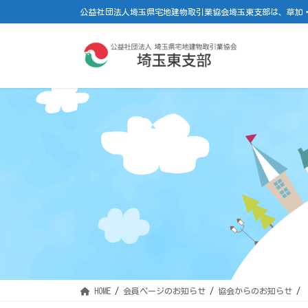
コ
ナ
公益社団法人埼玉県宅地建物取引業協会埼玉東支部は、草加
ン
ビ
テ
ゲ
ン
ー
ツ
シ
に
ョ
移
ン
動
に
移
動
HOME
会員ページのお知らせ
協会からのお知らせ