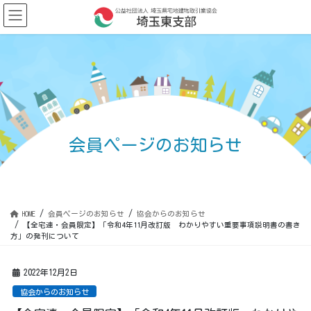
コ
ナ
ン
ビ
テ
ゲ
ン
ー
ツ
シ
に
ョ
移
ン
動
に
移
動
会員ページのお知らせ
HOME
会員ページのお知らせ
協会からのお知らせ
【全宅連・会員限定】「令和4年11月改訂版 わかりやすい重要事項説明書の書き
方」の発刊について
2022年12月2日
協会からのお知らせ